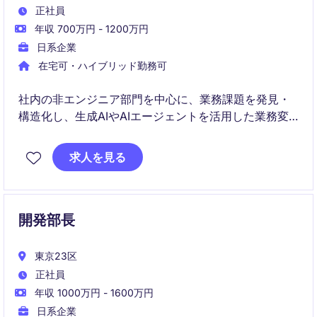
正社員
年収 700万円 - 1200万円
日系企業
在宅可・ハイブリッド勤務可
社内の非エンジニア部門を中心に、業務課題を発見・
構造化し、生成AIやAIエージェントを活用した業務変
革を企画から本番導入までリードするポジションで
す。
求人を見る
AI活用の成功事例をテンプレート化・標準化し、全社
展開することで組織全体の生産性向上と働き方改革を
推進します。
開発部長
東京23区
正社員
年収 1000万円 - 1600万円
日系企業