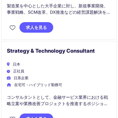
製造業を中心とした大手企業に対し、新規事業開発、
事業戦略、SCM改革、DX推進などの経営課題解決を支
援するビジネスコンサルタントを募集しています。
求人を見る
CxOとの直接対話を通じて構想策定から実行・定着ま
で伴走し、AI時代の企業変革をリードできるポジショ
ンです。
Strategy & Technology Consultant
日本
正社員
日系企業
在宅可・ハイブリッド勤務可
コンサルタントとして、金融サービス業界における戦
略立案や業務改善プロジェクトを推進するポジション
です。プロジェクト管理や分析スキルを活かし、クラ
イアントの課題解決をサポートします。