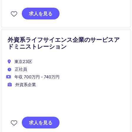
ンジニアポジション。
求人を見る
曖昧な課題を技術で形にし、業務効率化やROI創出につ
なげる役割を担います。
外資系ライフサイエンス企業のサービスア
ドミニストレーション
東京23区
正社員
年収 700万円 - 740万円
外資系企業
サービスサポート・アドミニストレーションチームの
一員として、見積作成、受注処理、請求業務、保証管
求人を見る
理などサービス運営を支える幅広い業務を担当いただ