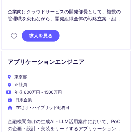
企業向けクラウドサービスの開発部長として、複数の
管理職を束ねながら、開発組織全体の戦略立案・組織
運営・人材育成をリードしていただきます。
開発プロジェクトの品質・進捗・リソース管理に加
求人を見る
え、開発組織の成長や技術戦略推進を担う経営視点の
マネジメントポジションです。
アプリケーションエンジニア
東京都
正社員
年収 600万円 - 1500万円
日系企業
在宅可・ハイブリッド勤務可
金融機関向けの生成AI・LLM活用案件において、PoC
の企画・設計・実装をリードするアプリケーションエ