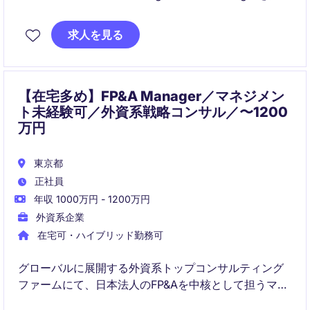
しています。店舗・EC・卸売の全チャネルを横断しな
がら経営陣のビジネスパートナーとして事業成長と収
求人を見る
益性向上をリードする、戦略性の高いポジションで
す。部下なしポジションのため、ご自身の業務に集中
して取り組むことができるポジションです。
【在宅多め】FP&A Manager／マネジメン
ト未経験可／外資系戦略コンサル／〜1200
万円
東京都
正社員
年収 1000万円 - 1200万円
外資系企業
在宅可・ハイブリッド勤務可
グローバルに展開する外資系トップコンサルティング
ファームにて、日本法人のFP&Aを中核として担うマネ
ージャーポジションを募集しています。経営層と近い