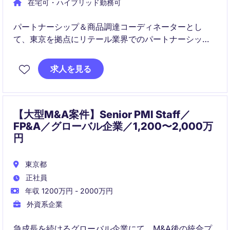
在宅可・ハイブリッド勤務可
パートナーシップ＆商品調達コーディネーターとし
て、東京を拠点にリテール業界でのパートナーシップ
管理と商品調達業務を担当していただきます。この役
割では、販売部門と連携し、商品ラインアップを充実
求人を見る
させるための戦略的な調達を推進します。
【大型M&A案件】Senior PMI Staff／
FP&A／グローバル企業／1,200〜2,000万
円
東京都
正社員
年収 1200万円 - 2000万円
外資系企業
急成長を続けるグローバル企業にて、M&A後の統合プ