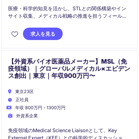
医療・科学的知見を活かし、STLとの関係構築やイン
サイト収集、メディカル戦略の推進を担うフィールド
メディカルポジションです。
求人を見る
一般的なMSL活動だけでなく、RWE創出や臨床研究支
援、メディカル戦略にも携わることができ、幅広い
Medical Affairs経験を積めます。
【外資系バイオ医薬品メーカー】MSL（免
疫領域）｜グローバルメディカル×エビデン
ス創出｜東京｜年収900万円〜
東京23区
正社員
年収 800万円 - 1300万円
外資系企業
免疫領域のMedical Science Liaisonとして、Key
External Expert（KEE）との科学的ディスカッション