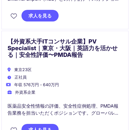
やインサイト収集を通じて、エビデンス創出およびメ
ディカル戦略の推進を担うポジションです。医師主導
求人を見る
研究（IIS）の支援やクロスファンクショナルなプロジ
ェクトにも携わり、患者アウトカムの向上に貢献して
いただきます。
【外資系大手ITコンサル企業】PV
Specialist｜東京・大阪｜英語力を活かせ
る｜安全性評価〜PMDA報告
東京23区
正社員
年収 576万円 - 640万円
外資系企業
医薬品安全性情報の評価、安全性症例処理、PMDA報
告業務を担当いただくポジションです。グローバル製
薬企業向けのPVプロジェクトに参画し、英語を活用し
ながら専門性を高めることができます。
求人を見る