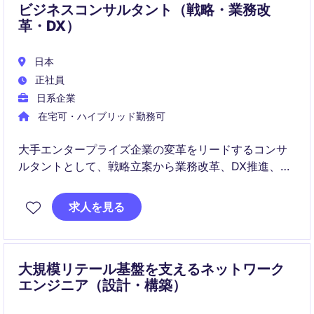
ビジネスコンサルタント（戦略・業務改
革・DX）
日本
正社員
日系企業
在宅可・ハイブリッド勤務可
大手エンタープライズ企業の変革をリードするコンサ
ルタントとして、戦略立案から業務改革、DX推進、テ
クノロジー活用まで一気通貫で支援いただきます。経
営層と直接対峙する100%プライム案件を通じて市場価
求人を見る
値を高めながら、将来的にはCxOや経営人材を目指せ
る成長環境です
大規模リテール基盤を支えるネットワーク
エンジニア（設計・構築）