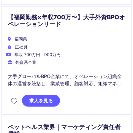
【福岡勤務×年収700万〜】大手外資BPOオ
ペレーションリード
福岡県
正社員
年収 700万円 - 900万円
外資系企業
大手グローバルBPO企業にて、オペレーション組織全
体の運営を統括し、業績管理、顧客対応、組織マネジ
メントを担うシニアオペレーションマネージャーポジ
ションです。
求人を見る
クライアントとの関係構築だけでなく、人材育成、収
益改善、業務品質向上まで幅広く携わることができる
ポジションです。
ペットヘルス業界｜マーケティング責任者