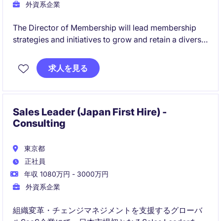
外資系企業
The Director of Membership will lead membership
strategies and initiatives to grow and retain a diverse
and engaged member base in the leisure, travel &
tourism industry. This role will focus on enhancing
求人を見る
the membership experience and driving membership
value.
Sales Leader (Japan First Hire) -
Consulting
東京都
正社員
年収 1080万円 - 3000万円
外資系企業
組織変革・チェンジマネジメントを支援するグローバ