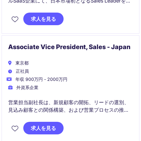
ルSaaS企業にて、日本市場初となるSales Leaderを募
集しています。営業戦略の立案から市場開拓、パート
ナー構築まで幅広く担当し、日本事業の成長を牽引い
求人を見る
ただくポジションです。
Associate Vice President, Sales - Japan
東京都
正社員
年収 900万円 - 2000万円
外資系企業
営業担当副社長は、新規顧客の開拓、リードの選別、
見込み顧客との関係構築、および営業プロセスの推進
を担当します。本ポジションは、新規ビジネスに関す
る売上目標（クオータ）を担います。
求人を見る