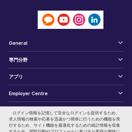
General
専門分野
アプリ
Employer Centre
ログイン情報を記憶して安全なログインを提供するため、
求人情報の検索や応募を迅速かつ簡単に行うための機能を実
行するため、サイト機能を最適化するための統計情報を収集
© マイケル・ペイジ・インターナショナル・ジャパン株式会
するため、閲覧行動やプロフィールに基づきお客様の興味に