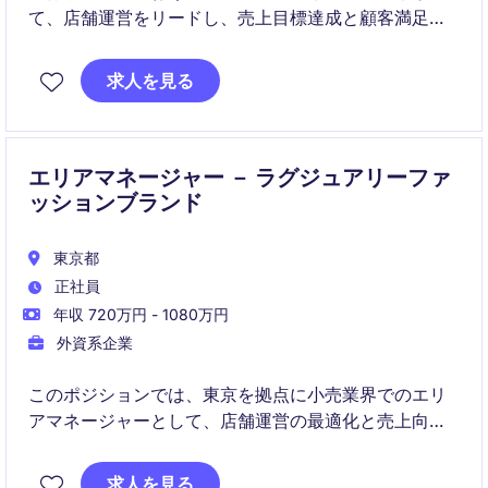
て、店舗運営をリードし、売上目標達成と顧客満足度
向上を目指していただきます。東京を拠点に、チーム
管理とブランド価値の向上に尽力していただくポジシ
求人を見る
ョンです。
エリアマネージャー － ラグジュアリーファ
ッションブランド
東京都
正社員
年収 720万円 - 1080万円
外資系企業
このポジションでは、東京を拠点に小売業界でのエリ
アマネージャーとして、店舗運営の最適化と売上向上
を目指した戦略的な計画と実行を担当していただきま
す。卓越したリーダーシップを発揮し、チームを成功
求人を見る