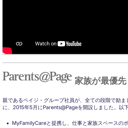
家族が最優先
親であるペイジ・グループ社員が、全ての段階で励ま
に、2015年5月にParents@Pageを開設しました
MyFamilyCareと提携し、仕事と家族スペース