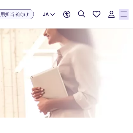
お気に
採用担当者向け
JA
入り, 0
件の求
人が気
になる
リスト
に保存
されて
います