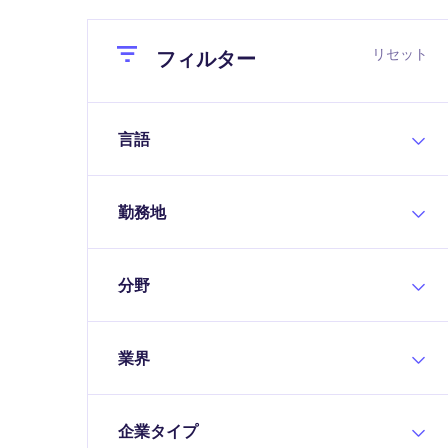
Close
Close
リセット
フィルター
言語
勤務地
分野
業界
企業タイプ