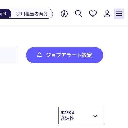
お気に
向け
採用担当者向け
入り, 0
件の求
人が気
になる
リスト
に保存
ジョブアラート設定
されて
います
並び替え
関連性