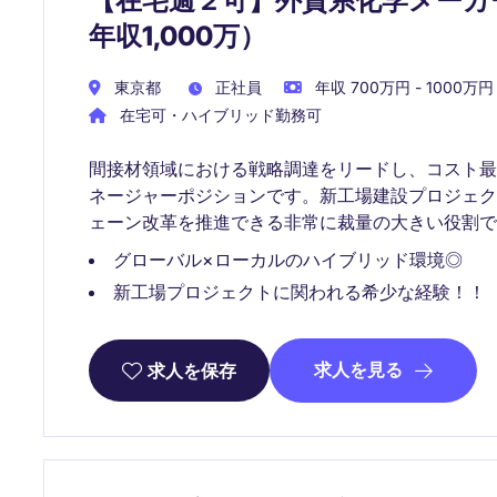
【在宅週２可】外資系化学メーカ
年収1,000万）
東京都
正社員
年収 700万円 - 1000万円
在宅可・ハイブリッド勤務可
間接材領域における戦略調達をリードし、コスト
ネージャーポジションです。新工場建設プロジェ
ェーン改革を推進できる非常に裁量の大きい役割で
グローバル×ローカルのハイブリッド環境◎
新工場プロジェクトに関われる希少な経験！！
求人を見る
求人を保存