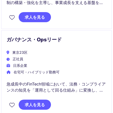
制の構築・強化を主導し、事業成長を支える基盤を整
備していただきます。
求人を見る
規制対応からリスク管理、組織への浸透まで幅広く担
当し、企業の持続的成長に貢献する役割です。
ガバナンス・Opsリード
東京23区
正社員
日系企業
在宅可・ハイブリッド勤務可
急成長中のFinTech領域において、法務・コンプライア
ンスの知見を「運用として回る仕組み」に変換し、事
業の意思決定を前進させるポジションです。
求人を見る
個別対応に留まらず、組織横断で機能するガバナンス