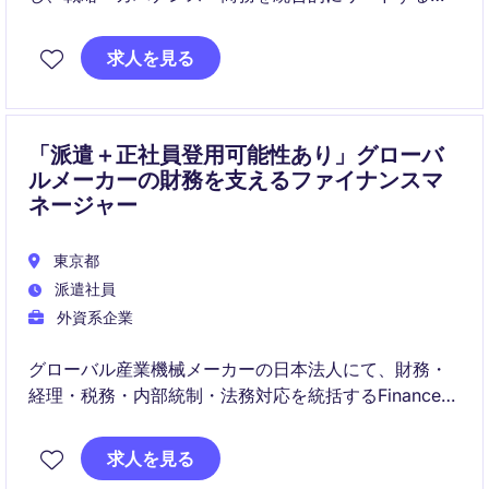
ジションです。調達・IT・法務・リスク部門と連携
し、パフォーマンス向上とコスト・リスク最適化を実
求人を見る
現します。
「派遣＋正社員登用可能性あり」グローバ
ルメーカーの財務を支えるファイナンスマ
ネージャー
東京都
派遣社員
外資系企業
グローバル産業機械メーカーの日本法人にて、財務・
経理・税務・内部統制・法務対応を統括するFinance
Managerを募集しています。少数精鋭の組織で、経営
陣と密接に連携しながら事業運営を支える重要なポジ
求人を見る
ションです。