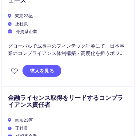
ェーズ
東京23区
正社員
外資系企業
グローバルで成長中のフィンテック証券にて、日本事
業のコンプライアンス体制構築・高度化を担うポジシ
ョンです。規制対応からKYC・AML、プロダクト拡張
に伴うリスク整備まで幅広く関与し、事業成長を支え
求人を見る
ます。
金融ライセンス取得をリードするコンプラ
イアンス責任者
東京23区
正社員
外資系企業