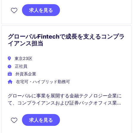
事業部門と密接に連携しながら、リスク管理、規制対
応、コンプライアンス文化の醸成に貢献いただきま
求人を見る
す。
グローバルFintechで成長を支えるコンプラ
イアンス担当
東京23区
正社員
外資系企業
在宅可・ハイブリッド勤務可
グローバルに事業を展開する金融テクノロジー企業に
て、コンプライアンスおよび証券バックオフィス業務
を幅広く担当いただきます。日本国内の規制対応に加
え、海外チームとの連携や業務改善プロジェクトにも
求人を見る
携わることができるポジションです。