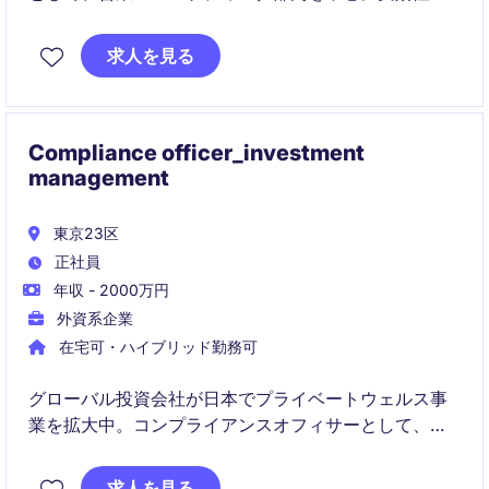
高い施策を企画・推進するポジションです。
求人を見る
関係部門と協働しながら、リスク低減と自律的なコン
プライアンスカルチャーの醸成に貢献していただきま
す。
Compliance officer_investment
management
東京23区
正社員
年収 - 2000万円
外資系企業
在宅可・ハイブリッド勤務可
グローバル投資会社が日本でプライベートウェルス事
業を拡大中。コンプライアンスオフィサーとして、マ
ーケティング資料のレビューや日常業務の管理を担
い、国際的なチームと協働します。
求人を見る