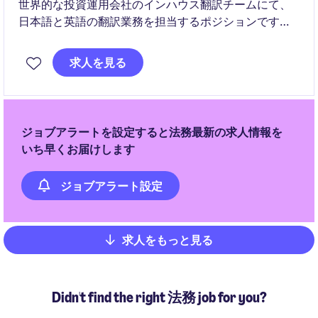
世界的な投資運用会社のインハウス翻訳チームにて、
日本語と英語の翻訳業務を担当するポジションです。
営業・マーケティング・リサーチ・法務・コンプライ
求人を見る
アンスなど幅広い部門と連携しながら、日本の機関投
資家向けコンテンツの翻訳品質向上とローカライゼー
ションを推進していただきます。
ジョブアラートを設定すると法務最新の求人情報を
いち早くお届けします
ジョブアラート設定
求人をもっと見る
Pagination
Didn't find the right 法務 job for you?