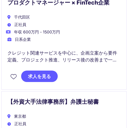
プロダクトマネージャー × FinTech企業
千代田区
正社員
年収 600万円 - 1500万円
日系企業
クレジット関連サービスを中心に、企画立案から要件
定義、プロジェクト推進、リリース後の改善まで一貫
して担当するプロダクトマネージャーポジションで
す。
求人を見る
エンジニア、デザイナー、マーケティング、法務など
多様な関係者と連携しながら、ユーザー価値の最大化
とサービス成長をリードします。
【外資大手法律事務所】弁護士秘書
東京都
正社員