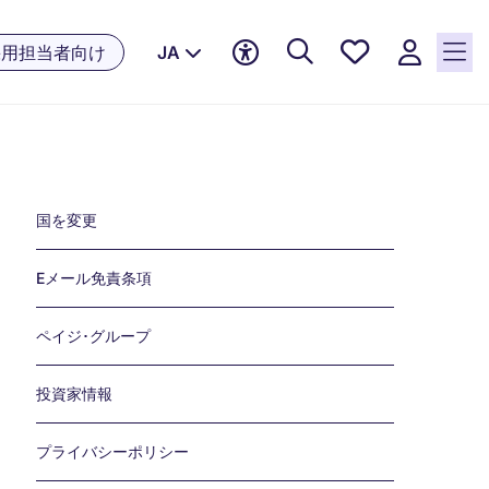
お気に
採用担当者向け
JA
入り, 0
件の求
人が気
になる
リスト
Links
に保存
国を変更
されて
います
Eメール免責条項
ペイジ･グループ
投資家情報
プライバシーポリシー