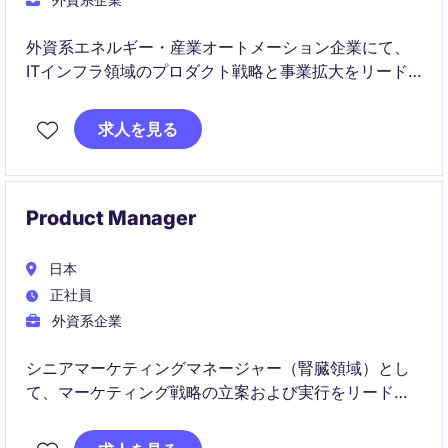
外資系エネルギー・産業オートメーション企業にて、
ITインフラ領域のプロダクト戦略と事業拡大をリード
するポジションです。
求人を見る
AI対応データセンターやエッジ市場の成長を背景に、
製品企画・市場開拓・マーケティングまで幅広く担い
ます。
Product Manager
日本
正社員
外資系企業
シニアマーケティングマネージャー（腎臓領域）とし
て、マーケティング戦略の立案および実行をリード
し、製品の市場での成功を支える役割を担います。ラ
イフサイエンス業界における専門知識を活かし、効果