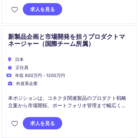
営業・技術・オペレーションと連携し、市場競争力と
求人を見る
収益性の両立を実現していただきます。
新製品企画と市場開発を担うプロダクトマ
ネージャー（国際チーム所属）
日本
正社員
年収 600万円 - 1200万円
外資系企業
本ポジションは、コネクタ関連製品のプロダクト戦略
立案から市場開拓、ポートフォリオ管理まで幅広く担
当いただく役割です。技術経験よりもマインドセット
やチーム協働力を重視し、国際チームと連携しながら
求人を見る
事業成長に貢献いただきます。