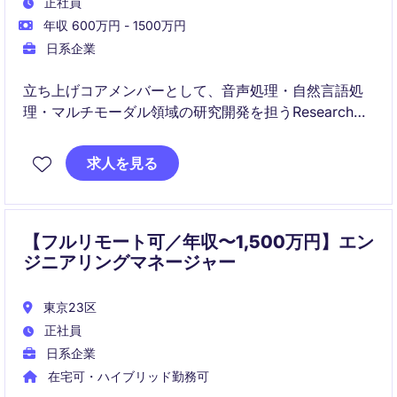
正社員
年収 600万円 - 1500万円
日系企業
立ち上げコアメンバーとして、音声処理・自然言語処
理・マルチモーダル領域の研究開発を担うResearch
Engineerポジションです。
求人を見る
生成AIの技術的限界に挑みながら、0→1フェーズのプ
ロダクト創出、技術選定、プロトタイピング、性能検
証、実装までを主体的に推進いただきます。
【フルリモート可／年収〜1,500万円】エン
ジニアリングマネージャー
東京23区
正社員
日系企業
在宅可・ハイブリッド勤務可