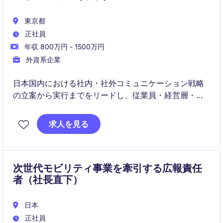
東京都
正社員
年収 800万円 - 1500万円
外資系企業
日本国内における社内・社外コミュニケーション戦略
の立案から実行までをリードし、従業員・経営層・メ
ディアを含む多様なステークホルダーとのエンゲージ
メント向上を担うポジションです。東京を拠点に、国
求人を見る
内複数拠点およびグローバルチームと連携しながら、
企業ブランドやメッセージ発信を推進します。
次世代モビリティ事業を牽引する広報責任
者（社長直下）
日本
正社員