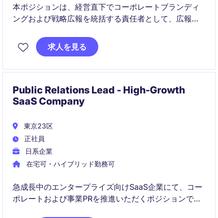
本ポジションは、経営直下でコーポレートブランディ
ングおよび戦略広報を統括する責任者として、広報戦
略の立案から実行、メディアリレーション、危機管理
広報までを一貫してリードいただきます。第二創業期
求人を見る
における企業価値の再定義および市場認知の最大化を
担う、事業インパクトの大きいポジションです。
Public Relations Lead - High-Growth
SaaS Company
東京23区
正社員
日系企業
在宅可・ハイブリッド勤務可
急成長中のエンタープライズ向けSaaS企業にて、コー
ポレートおよび事業PRを推進いただくポジションで
す。新たな市場カテゴリの認知拡大に向けて、PR戦略