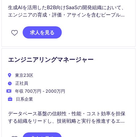
生成AIを活用したB2B向けSaaSの開発組織において、
エンジニアの育成・評価・アサインを含むピープルマ
ネジメントと、技術的な意思決定を担う役割です。
PdMなど他職種と連携しながら、事業戦略に沿った開
求人を見る
発体制の構築と、AI前提のプロダクト進化をリードし
ます。
エンジニアリングマネージャー
東京23区
正社員
年収 700万円 - 2000万円
日系企業
データベース基盤の信頼性・性能・コスト効率を担保
する組織をリードし、技術戦略と実行を推進するエン
ジニアリングマネージャー職。
チームマネジメントや重要プロジェクト（移行・最適