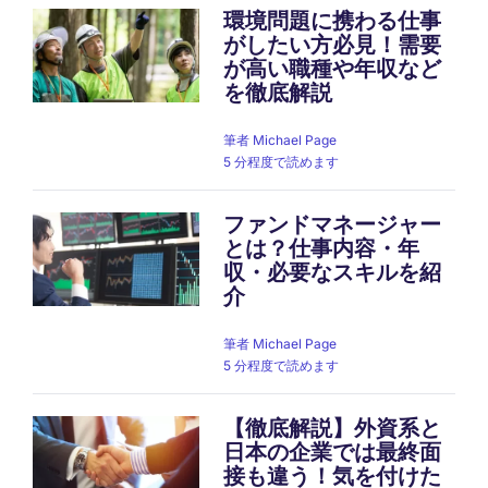
環境問題に携わる仕事
がしたい方必見！需要
が高い職種や年収など
を徹底解説
筆者
Michael Page
5 分程度で読めます
ファンドマネージャー
とは？仕事内容・年
収・必要なスキルを紹
介
筆者
Michael Page
5 分程度で読めます
【徹底解説】外資系と
日本の企業では最終面
接も違う！気を付けた