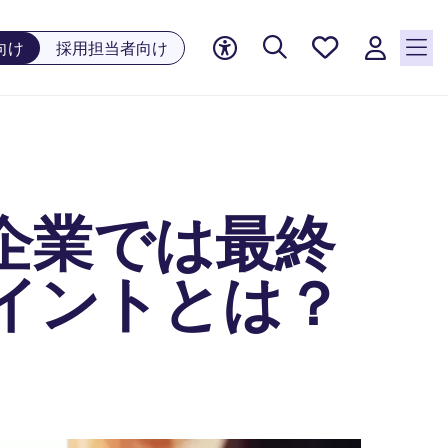
お気に
向け
採用担当者向け
入り, 0
件の求
人が気
になる
リスト
に保存
されて
企業では最終
います
イントとは？