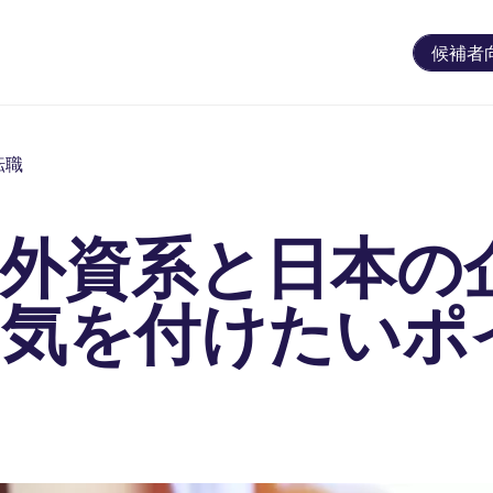
候補者
転職
】外資系と日本の
！気を付けたいポ