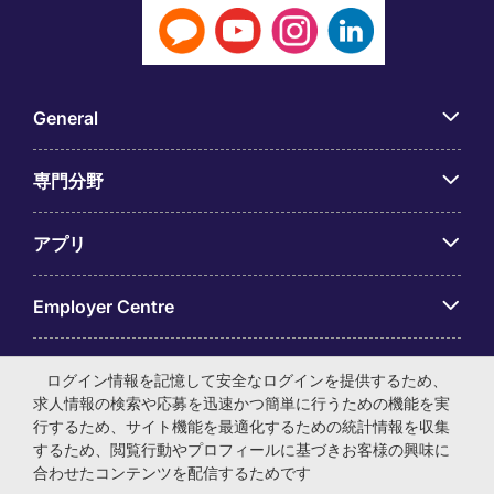
General
専門分野
アプリ
Employer Centre
ログイン情報を記憶して安全なログインを提供するため、
求人情報の検索や応募を迅速かつ簡単に行うための機能を実
行するため、サイト機能を最適化するための統計情報を収集
© マイケル・ペイジ・インターナショナル・ジャパン株式会
するため、閲覧行動やプロフィールに基づきお客様の興味に
社 法人番号：0104-01-043253 本社所在地：〒105-0001 東
合わせたコンテンツを配信するためです
京都港区虎ノ門4-3-13 ヒューリック神谷町ビル6階 有料職業