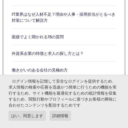
IT業界はなぜ人材不足？理由や人事・採用担当がとるべき
対策について解説方
面接でよく聞かれる15の質問
外資系企業の特徴と求人の探し方とは？
働きがいのある会社の見極め方
ログイン情報を記憶して安全なログインを提供するため、
語学力を活かしたい！英語以外も解説
求人情報の検索や応募を迅速かつ簡単に行うための機能を実
行するため、サイト機能を最適化するための統計情報を収集
するため、閲覧行動やプロフィールに基づきお客様の興味に
昇格試験の目的と対策方法
合わせたコンテンツを配信するためです
はい、同意します
詳細情報
環境問題に関連した仕事12選