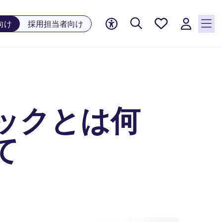
お気に
向け
採用担当者向け
入り, 0
件の求
人が気
になる
リスト
に保存
されて
ックとは何
います
て