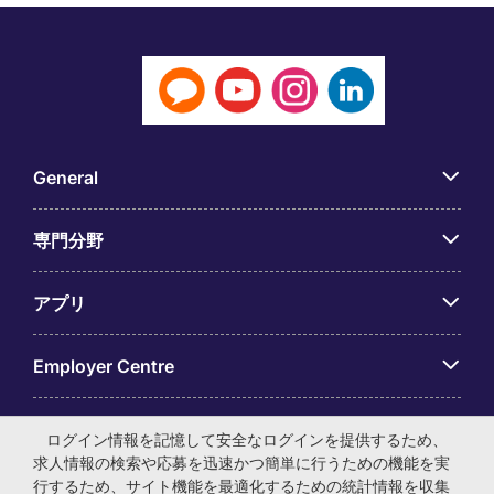
General
専門分野
アプリ
Employer Centre
ログイン情報を記憶して安全なログインを提供するため、
求人情報の検索や応募を迅速かつ簡単に行うための機能を実
行するため、サイト機能を最適化するための統計情報を収集
© マイケル・ペイジ・インターナショナル・ジャパン株式会