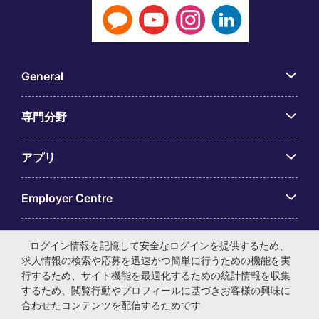
General
専門分野
アプリ
Employer Centre
ログイン情報を記憶して安全なログインを提供するため、
求人情報の検索や応募を迅速かつ簡単に行うための機能を実
行するため、サイト機能を最適化するための統計情報を収集
© マイケル・ペイジ・インターナショナル・ジャパン株式会
するため、閲覧行動やプロフィールに基づきお客様の興味に
社 法人番号：0104-01-043253 本社所在地：〒105-0001 東
合わせたコンテンツを配信するためです
京都港区虎ノ門4-3-13 ヒューリック神谷町ビル6階 有料職業