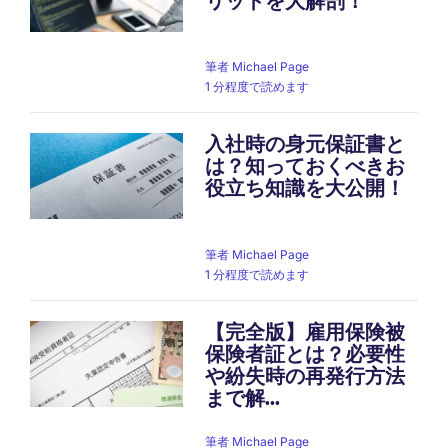
リットを大解剖！
筆者
Michael Page
1 分程度で読めます
入社時の身元保証書と
は？知っておくべきお
役立ち知識を大公開！
筆者
Michael Page
1 分程度で読めます
【完全版】雇用保険被
保険者証とは？必要性
や紛失時の再発行方法
まで解...
筆者
Michael Page