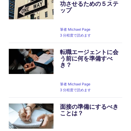
功させるための５ステ
ップ
筆者
Michael Page
3 分程度で読めます
転職エージェントに会
う前に何を準備すべ
き？
筆者
Michael Page
3 分程度で読めます
面接の準備にするべき
ことは？