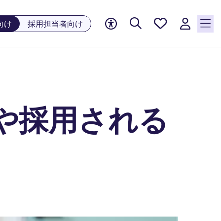
お気に
向け
採用担当者向け
入り, 0
件の求
人が気
になる
リスト
に保存
されて
や採用される
います