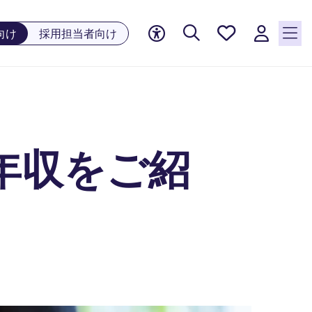
お気に
向け
採用担当者向け
入り, 0
件の求
人が気
になる
リスト
に保存
されて
年収をご紹
います