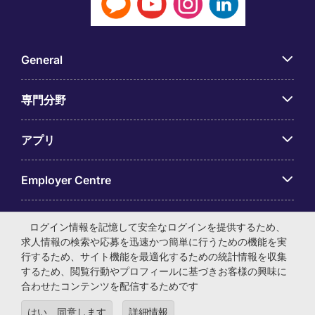
General
専門分野
アプリ
Employer Centre
ログイン情報を記憶して安全なログインを提供するため、
求人情報の検索や応募を迅速かつ簡単に行うための機能を実
行するため、サイト機能を最適化するための統計情報を収集
© マイケル・ペイジ・インターナショナル・ジャパン株式会
するため、閲覧行動やプロフィールに基づきお客様の興味に
社 法人番号：0104-01-043253 本社所在地：〒105-0001 東
合わせたコンテンツを配信するためです
京都港区虎ノ門4-3-13 ヒューリック神谷町ビル6階 有料職業
紹介事業許可番号：13-ユ-040405 ／ 労働者派遣事業許可番
はい、同意します
詳細情報