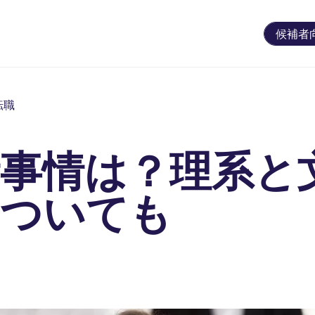
候補者
転職
活事情は？理系と
についても