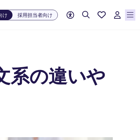
お気に
向け
採用担当者向け
入り, 0
件の求
人が気
になる
リスト
に保存
されて
文系の違いや
います