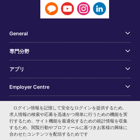
General
専門分野
アプリ
Employer Centre
ログイン情報を記憶して安全なログインを提供するため、
求人情報の検索や応募を迅速かつ簡単に行うための機能を実
行するため、サイト機能を最適化するための統計情報を収集
© マイケル・ペイジ・インターナショナル・ジャパン株式会
するため、閲覧行動やプロフィールに基づきお客様の興味に
社 法人番号：0104-01-043253 本社所在地：〒105-0001 東
合わせたコンテンツを配信するためです
京都港区虎ノ門4-3-13 ヒューリック神谷町ビル6階 有料職業