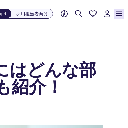
お気に
向け
採用担当者向け
入り, 0
件の求
人が気
になる
リスト
に保存
されて
にはどんな部
います
も紹介！