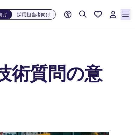
お気に
向け
採用担当者向け
入り, 0
件の求
人が気
になる
リスト
に保存
されて
技術質問の意
います