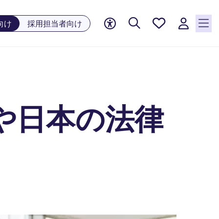
お気に
向け
採用担当者向け
入り, 0
件の求
人が気
になる
リスト
に保存
されて
や日本の法律
います