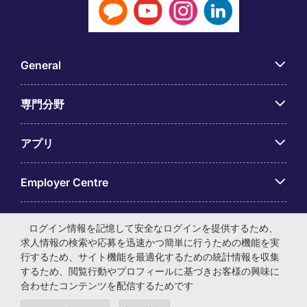
General
専門分野
アプリ
Employer Centre
ログイン情報を記憶して安全なログインを提供するため、
求人情報の検索や応募を迅速かつ簡単に行うための機能を実
行するため、サイト機能を最適化するための統計情報を収集
© マイケル・ペイジ・インターナショナル・ジャパン株式会
するため、閲覧行動やプロフィールに基づきお客様の興味に
社 法人番号：0104-01-043253 本社所在地：〒105-0001 東
合わせたコンテンツを配信するためです
京都港区虎ノ門4-3-13 ヒューリック神谷町ビル6階 有料職業
紹介事業許可番号：13-ユ-040405 ／ 労働者派遣事業許可番