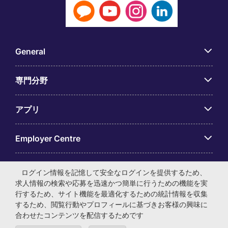
General
専門分野
アプリ
Employer Centre
ログイン情報を記憶して安全なログインを提供するため、
求人情報の検索や応募を迅速かつ簡単に行うための機能を実
行するため、サイト機能を最適化するための統計情報を収集
© マイケル・ペイジ・インターナショナル・ジャパン株式会
するため、閲覧行動やプロフィールに基づきお客様の興味に
社 法人番号：0104-01-043253 本社所在地：〒105-0001 東
合わせたコンテンツを配信するためです
京都港区虎ノ門4-3-13 ヒューリック神谷町ビル6階 有料職業