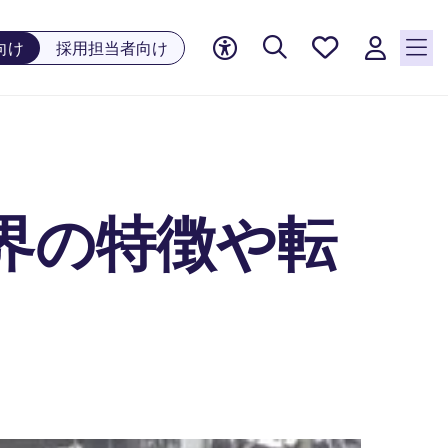
お気に
向け
採用担当者向け
入り, 0
件の求
人が気
になる
リスト
に保存
されて
界の特徴や転
います