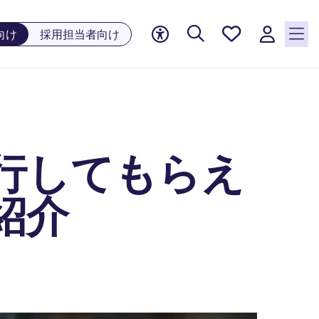
お気に
向け
採用担当者向け
入り, 0
件の求
人が気
になる
リスト
に保存
されて
行してもらえ
います
紹介