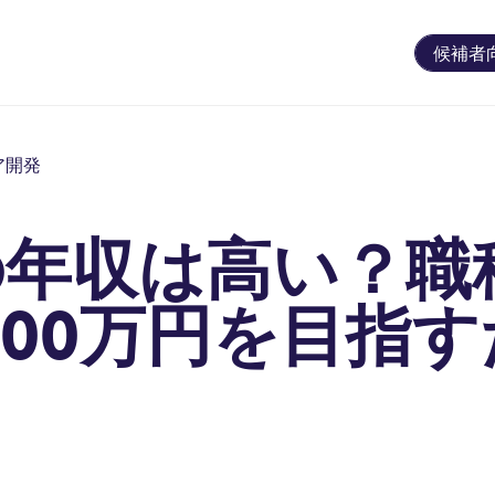
候補者
ア開発
の年収は高い？職
000万円を目指