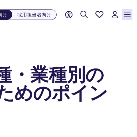
お気に
向け
採用担当者向け
入り, 0
件の求
人が気
になる
リスト
に保存
されて
種・業種別の
います
すためのポイン