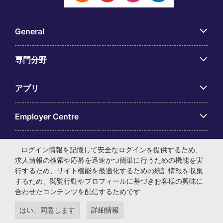
General
専門分野
アプリ
Employer Centre
ログイン情報を記憶して安全なログインを提供するため、
求人情報の検索や応募を迅速かつ簡単に行うための機能を実
行するため、サイト機能を最適化するための統計情報を収集
© マイケル・ペイジ・インターナショナル・ジャパン株式会
するため、閲覧行動やプロフィールに基づきお客様の興味に
社 法人番号：0104-01-043253 本社所在地：〒105-0001 東
合わせたコンテンツを配信するためです
京都港区虎ノ門4-3-13 ヒューリック神谷町ビル6階 有料職業
紹介事業許可番号：13-ユ-040405 ／ 労働者派遣事業許可番
はい、同意します
詳細情報
号：派13-300434