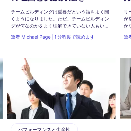
チームビルディングは重要だという話をよく聞
リ
くようになりました。ただ、チームビルディン
が
グが何なのかをよく理解できていない人もいる
か
でしょう。この記事ではチームビルディングの
よ
筆者
Michael Page
1 分程度で読めます
筆
意味と重要性についてわかりやすく解説しま
せ
す。...
パフォーマンスと生産性