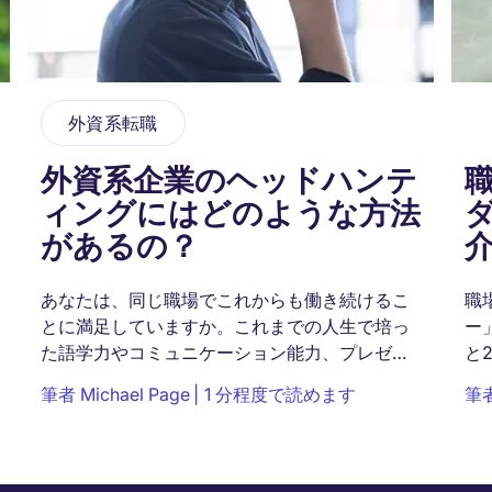
外資系転職
外資系企業のヘッドハンテ
ィングにはどのような方法
があるの？
あなたは、同じ職場でこれからも働き続けるこ
職
とに満足していますか。これまでの人生で培っ
ー
た語学力やコミュニケーション能力、プレゼン
と
力を活かして働くことも魅力的ではありません
位
筆者
Michael Page
1 分程度で読めます
筆
か。ここでは、...
そ
持