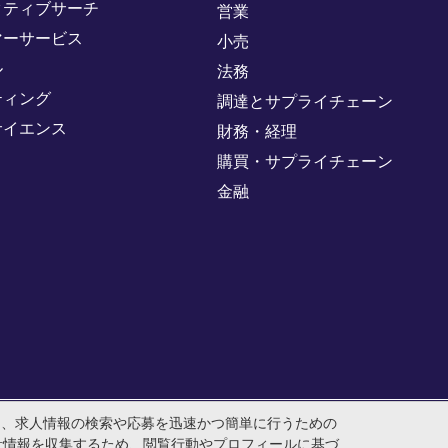
クティブサーチ
営業
マーサービス
小売
ル
法務
ティング
調達とサプライチェーン
サイエンス
財務・経理
購買・サプライチェーン
金融
め、求人情報の検索や応募を迅速かつ簡単に行うための
人番号：0104-01-043253 本社所在地：〒105-0001 東京都
計情報を収集するため、閲覧行動やプロフィールに基づ