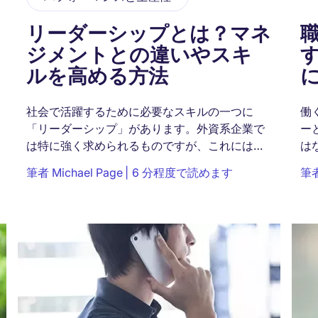
リーダーシップとは？マネ
ジメントとの違いやスキ
ルを高める方法
社会で活躍するために必要なスキルの一つに
働
「リーダーシップ」があります。外資系企業で
ー
は特に強く求められるものですが、これにはど
は
んな意味があり、なぜ必要とされるのでしょう
に
筆者
Michael Page
6 分程度で読めます
筆
か。また、類似した言葉に「マネジメント」が
で
ありますが、...