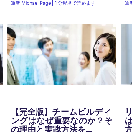
筆者
Michael Page
1 分程度で読めます
筆
が、女性の中には「自分に管理職が務まるのだ
へ
ろうか」...
考
【完全版】チームビルディ
ングはなぜ重要なのか？そ
の理由と実践方法を...