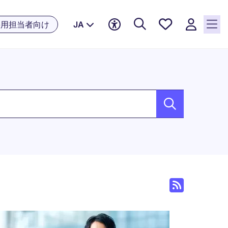
お気に
採用担当者向け
JA
入り, 0
件の求
人が気
になる
リスト
ド
に保存
されて
います