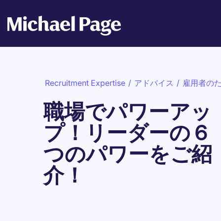
Recruitment Expertise
/
アドバイス
/
雇用者の
職場でパワーアッ
プ！リーダーの６
つのパワーをご紹
介！