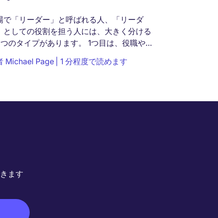
場で「リーダー」と呼ばれる人、「リーダ
」としての役割を担う人には、大きく分ける
2つのタイプがあります。 1つ目は、役職や地
でそのままリーダーとして扱われるべき人、
者
Michael Page
1 分程度で読めます
して2つ目は、本人がリーダーとしての資質を
っている人です。...
きます