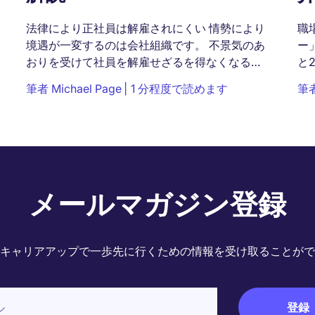
法律により正社員は解雇されにくい 情勢により
職
境遇が一変するのは会社組織です。 不景気のあ
ー
おりを受けて社員を解雇せざるを得なくなるこ
と
ともあります。 しかし法律上、正社員の解雇は
位
筆者
Michael Page
1 分程度で読めます
筆
簡単にはできません。 ...
そ
持
メールマガジン登録
キャリアアップで一歩先に行くための情報を受け取ることがで