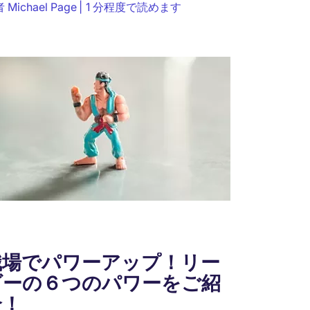
者
Michael Page
1 分程度で読めます
ィング期間が、新たに入社する社員の定着率
生産性を大きく左右します。...
職場でパワーアップ！リー
ダーの６つのパワーをご紹
介！