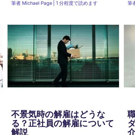
筆者
Michael Page
1 分程度で読めます
筆
意味と重要性についてわかりやすく解説しま
デ
す。...
や
不景気時の解雇はどうな
る？正社員の解雇について
解説