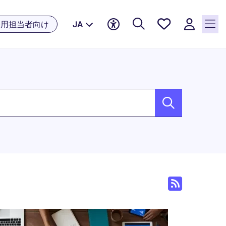
お気に
採用担当者向け
JA
入り, 0
件の求
人が気
になる
リスト
ド
に保存
されて
います