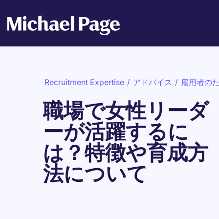
Recruitment Expertise
/
アドバイス
/
雇用者の
職場で女性リーダ
ーが活躍するに
は？特徴や育成方
法について