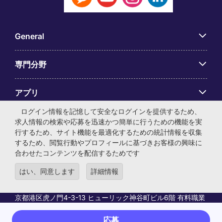
General
専門分野
アプリ
ログイン情報を記憶して安全なログインを提供するため、
Employer Centre
求人情報の検索や応募を迅速かつ簡単に行うための機能を実
行するため、サイト機能を最適化するための統計情報を収集
するため、閲覧行動やプロフィールに基づきお客様の興味に
合わせたコンテンツを配信するためです
はい、同意します
詳細情報
© マイケル・ペイジ・インターナショナル・ジャパン株式会
社 法人番号：0104-01-043253 本社所在地：〒105-0001 東
京都港区虎ノ門4-3-13 ヒューリック神谷町ビル6階 有料職業
紹介事業許可番号：13-ユ-040405 ／ 労働者派遣事業許可番
号：派13-300434
応募