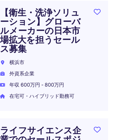
【衛生・洗浄ソリュ
アカ
ーション】グローバ
ャー
ルメーカーの日本市
ア
場拡大を担うセール
東京都
ス募集
外資系
横浜市
年収 7
外資系企業
年収 600万円 - 800万円
在宅可・ハイブリッド勤務可
セー
ー・
東京都
ライフサイエンス企
外資系
業でのセールスポジ