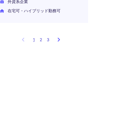
外資系企業
在宅可・ハイブリッド勤務可
1
Showing
2
3
items
1
to
3
of
9