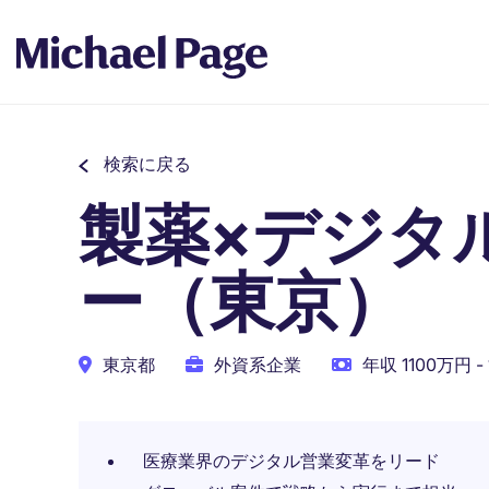
検索に戻る
製薬×デジタ
ー（東京）
東京都
外資系企業
年収 1100万円 -
医療業界のデジタル営業変革をリード