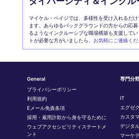
ダイバーシティ＆インクル
マイケル・ペイジでは、多様性を受け入れるだけ
ます。あらゆるバックグラウンドの方からの応募
るようなインクルーシブな職場構築も支援してい
トが必要な方がいましたら、
お気軽にご連絡くだ
General
専門分
プライバシーポリシー
IT
利用規約
エグゼ
Eメール免責条項
カスタ
採用・雇用詐欺から身を守るために
デジタ
ウェブアクセシビリティステートメ
ント
マーケ