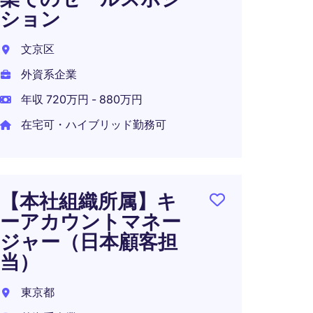
年収 1
ション
文京区
外資系企業
SM
年収 720万円 - 880万円
ージ
在宅可・ハイブリッド勤務可
東京2
外資系
年収 6
【本社組織所属】キ
ーアカウントマネー
ジャー（日本顧客担
当）
東京都