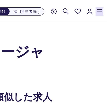
お気に
向け
採用担当者向け
入り, 0
件の求
人が気
になる
リスト
ネージャ
に保存
されて
います
類似した求人