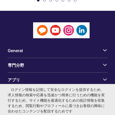
General
専門分野
アプリ
ログイン情報を記憶して安全なログインを提供するため、
Employer Centre
求人情報の検索や応募を迅速かつ簡単に行うための機能を実
行するため、サイト機能を最適化するための統計情報を収集
するため、閲覧行動やプロフィールに基づきお客様の興味に
合わせたコンテンツを配信するためです