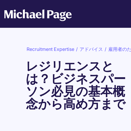
Recruitment Expertise
/
アドバイス
/
雇用者の
レジリエンスと
は？ビジネスパー
ソン必見の基本概
念から高め方まで