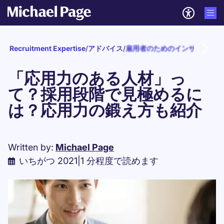
Recruitment Expertise
/
アドバイス
/
雇用者のためのインサイト
/
人
「応用力のある人材」っ
て？採用段階で見極めるに
は？応用力の鍛え方も紹介
Written by:
Michael Page
いちがつ 2021
|
1 分程度で読めます