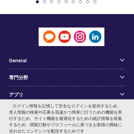
General
専門分野
アプリ
ログイン情報を記憶して安全なログインを提供するため、
Employer Centre
求人情報の検索や応募を迅速かつ簡単に行うための機能を実
行するため、サイト機能を最適化するための統計情報を収集
するため、閲覧行動やプロフィールに基づきお客様の興味に
合わせたコンテンツを配信するためです