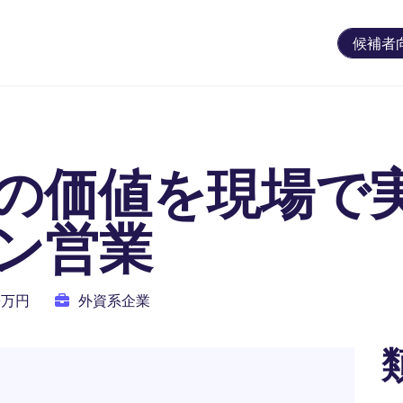
候補者
の価値を現場で
ン営業
00万円
外資系企業