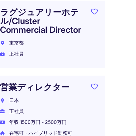
ラグジュアリーホテ
フィ
ル/Cluster
マネー
Commercial Director
ーバ
クル
東京都
東京都
正社員
正社員
年収 6
営業ディレクター
日本
【ハ
正社員
可】
年収 1500万円 - 2500万円
手｜
セス
在宅可・ハイブリッド勤務可