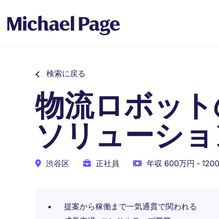
検索に戻る
物流ロボット
ソリューショ
渋谷区
正社員
年収 600万円 - 12
提案から稼働まで一気通貫で関われる