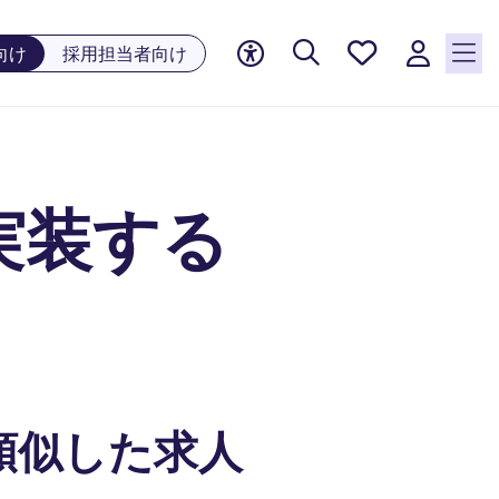
お気に
向け
採用担当者向け
入り, 0
件の求
人が気
になる
リスト
実装する
に保存
されて
います
類似した求人