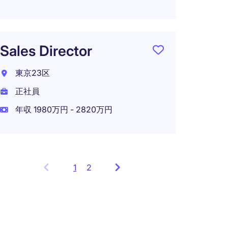
ール
東京2
Sales Director
正社員
年収 3
東京23区
在宅可
正社員
年収 1980万円 - 2820万円
1
Showing
2
items
1
to
3