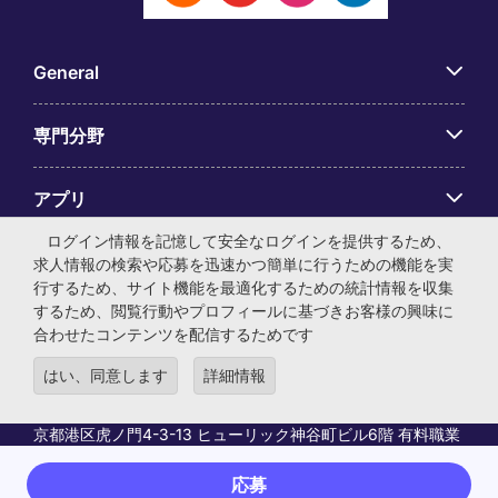
General
専門分野
アプリ
ログイン情報を記憶して安全なログインを提供するため、
Employer Centre
求人情報の検索や応募を迅速かつ簡単に行うための機能を実
行するため、サイト機能を最適化するための統計情報を収集
するため、閲覧行動やプロフィールに基づきお客様の興味に
合わせたコンテンツを配信するためです
はい、同意します
詳細情報
© マイケル・ペイジ・インターナショナル・ジャパン株式会
社 法人番号：0104-01-043253 本社所在地：〒105-0001 東
京都港区虎ノ門4-3-13 ヒューリック神谷町ビル6階 有料職業
紹介事業許可番号：13-ユ-040405 ／ 労働者派遣事業許可番
号：派13-300434
応募