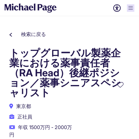
検索に戻る
トップグローバル製薬企
業における薬事責任者
（RA Head）後継ポジシ
ョン／薬事シニアスペシ
ャリスト
東京都
正社員
年収 1500万円 - 2000万
円