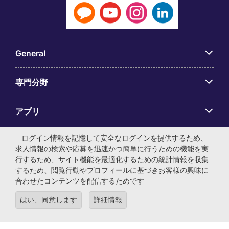
General
専門分野
アプリ
ログイン情報を記憶して安全なログインを提供するため、
Employer Centre
求人情報の検索や応募を迅速かつ簡単に行うための機能を実
行するため、サイト機能を最適化するための統計情報を収集
するため、閲覧行動やプロフィールに基づきお客様の興味に
合わせたコンテンツを配信するためです
© マイケル・ペイジ・インターナショナル・ジャパン株式会
はい、同意します
詳細情報
社 法人番号：0104-01-043253 本社所在地：〒105-0001 東
京都港区虎ノ門4-3-13 ヒューリック神谷町ビル6階 有料職業