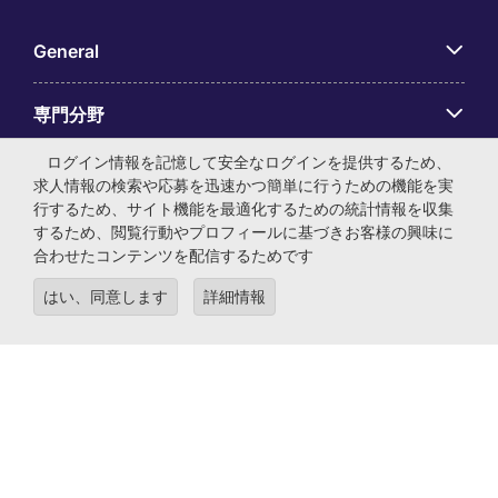
General
専門分野
ログイン情報を記憶して安全なログインを提供するため、
アプリ
求人情報の検索や応募を迅速かつ簡単に行うための機能を実
行するため、サイト機能を最適化するための統計情報を収集
するため、閲覧行動やプロフィールに基づきお客様の興味に
Employer Centre
合わせたコンテンツを配信するためです
はい、同意します
詳細情報
© マイケル・ペイジ・インターナショナル・ジャパン株式会
社 法人番号：0104-01-043253 本社所在地：〒105-0001 東
京都港区虎ノ門4-3-13 ヒューリック神谷町ビル6階 有料職業
紹介事業許可番号：13-ユ-040405 ／ 労働者派遣事業許可番
号：派13-300434