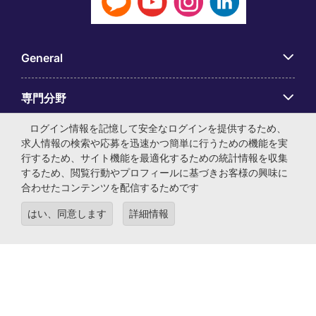
General
専門分野
ログイン情報を記憶して安全なログインを提供するため、
アプリ
求人情報の検索や応募を迅速かつ簡単に行うための機能を実
行するため、サイト機能を最適化するための統計情報を収集
するため、閲覧行動やプロフィールに基づきお客様の興味に
Employer Centre
合わせたコンテンツを配信するためです
はい、同意します
詳細情報
© マイケル・ペイジ・インターナショナル・ジャパン株式会
社 法人番号：0104-01-043253 本社所在地：〒105-0001 東
京都港区虎ノ門4-3-13 ヒューリック神谷町ビル6階 有料職業
紹介事業許可番号：13-ユ-040405 ／ 労働者派遣事業許可番