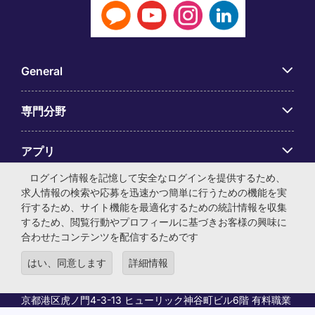
General
専門分野
アプリ
ログイン情報を記憶して安全なログインを提供するため、
Employer Centre
求人情報の検索や応募を迅速かつ簡単に行うための機能を実
行するため、サイト機能を最適化するための統計情報を収集
するため、閲覧行動やプロフィールに基づきお客様の興味に
合わせたコンテンツを配信するためです
はい、同意します
詳細情報
© マイケル・ペイジ・インターナショナル・ジャパン株式会
社 法人番号：0104-01-043253 本社所在地：〒105-0001 東
京都港区虎ノ門4-3-13 ヒューリック神谷町ビル6階 有料職業