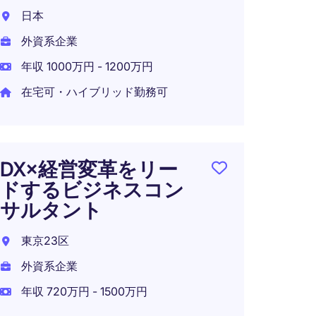
日本
日本
外資系企業
外資系
年収 1000万円 - 1200万円
年収 7
在宅可・ハイブリッド勤務可
ITソ
【IT 
DX×経営変革をリー
縄！
ドするビジネスコン
サルタント
東京都
東京23区
外資系
外資系企業
年収 5
年収 720万円 - 1500万円