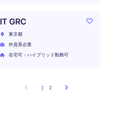
ITサ
Sup
IT GRC
東京都
東京都
外資系
外資系企業
年収 5
在宅可・ハイブリッド勤務可
1
Showing
2
items
1
to
3
of