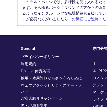
マイケル・ペイジでは、多様性を受け入れるだけ
ます。あらゆるバックグラウンドの方からの応募
るようなインクルーシブな職場構築も支援してい
トが必要な方がいましたら、
お気軽にご連絡くだ
General
専門分
プライバシーポリシー
IT
利用規約
エグゼ
Eメール免責条項
カスタ
採用・雇用詐欺から身を守るために
デジタ
ウェブアクセシビリティステートメ
ント
マーケ
ご友人紹介キャンペーン
ライフ
国・地域を変更
不動産