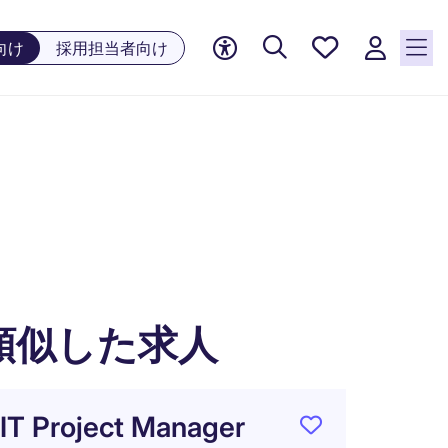
お気に
向け
採用担当者向け
入り, 0
件の求
人が気
になる
リスト
に保存
されて
います
類似した求人
IT Project Manager
Corpo