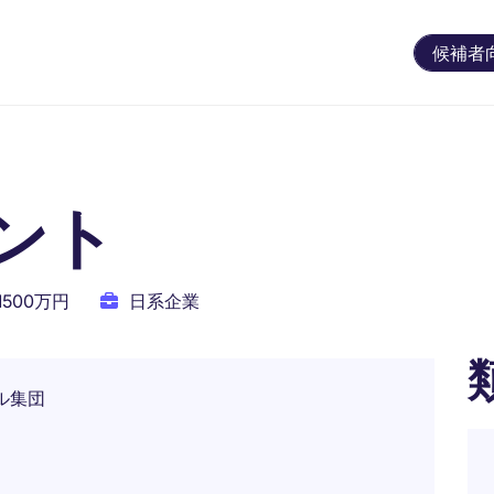
候補者
ント
1500万円
日系企業
ル集団