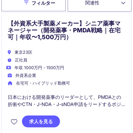
Close
関連性
フィルター
【外資系大手製薬メーカー】シニア薬事マ
ネージャー（開発薬事・PMDA戦略｜在宅
可｜年収〜1,500万円）
東京23区
正社員
年収 1000万円 - 1500万円
外資系企業
在宅可・ハイブリッド勤務可
日本における開発薬事のリーダーとして、PMDAとの
折衝やCTN・J-NDA・J-sNDA申請をリードするポジ
ションです。
求人を見る
国内外のクロスファンクショナルチームと協働しなが
ら、日本市場への新薬開発・承認戦略を推進していた