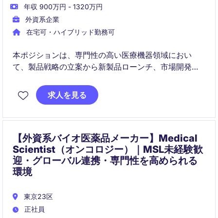
年収 900万円 - 1320万円
外資系企業
在宅可・ハイブリッド勤務可
本ポジションは、専門性の高い医療機器領域におい
て、製品戦略の立案から新製品ローンチ、市場開発ま
でを担うマーケティングポジションです。医師や
KOL、社内外の多様なステークホルダーと連携しなが
求人を見る
ら、日本市場における事業成長を推進していただきま
す。
【外資系バイオ医薬品メーカー】Medical
Scientist（オンコロジー）｜MSL未経験歓
迎・グローバル連携・専門性を高められる
環境
東京23区
正社員