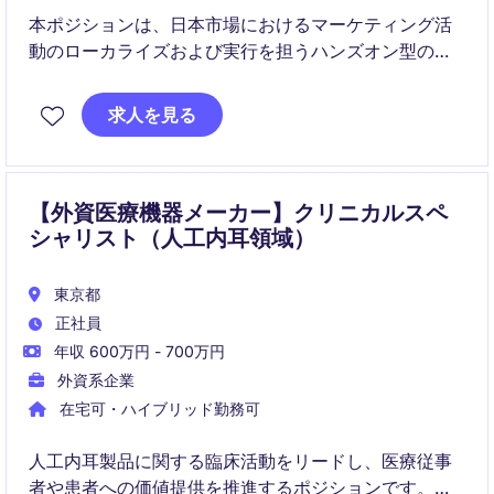
本ポジションは、日本市場におけるマーケティング活
動のローカライズおよび実行を担うハンズオン型の役
割です。
求人を見る
聴覚医療領域において、KOL連携・イベント・コンテ
ンツ施策を通じて製品価値の浸透と事業成長を推進し
ます。
【外資医療機器メーカー】クリニカルスペ
シャリスト（人工内耳領域）
東京都
正社員
年収 600万円 - 700万円
外資系企業
在宅可・ハイブリッド勤務可
人工内耳製品に関する臨床活動をリードし、医療従事
者や患者への価値提供を推進するポジションです。