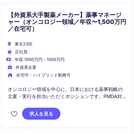
だきます。
【外資系大手製薬メーカー】薬事マネージ
ャー（オンコロジー領域／年収〜1,500万円
／在宅可）
東京23区
正社員
年収 1000万円 - 1500万円
外資系企業
在宅可・ハイブリッド勤務可
オンコロジー領域を中心に、日本における薬事戦略の
立案・実行を担当いただくポジションです。PMDA対
応や承認申請に加え、グローバルプロジェクトの中核
メンバーとして、開発から上市後まで幅広い薬事業務
求人を見る
に携わることができます。