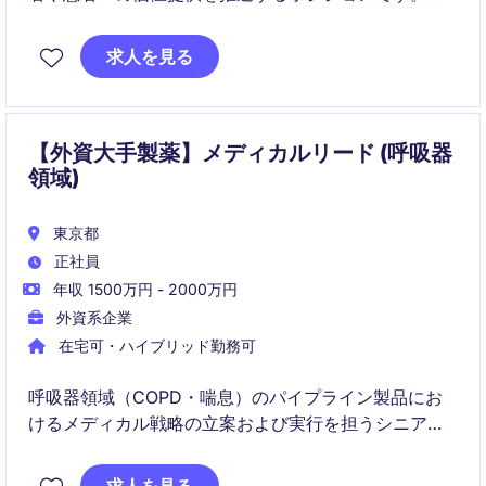
トレーニング・臨床サポート・関係構築を通じて、製
品価値と治療成果の最大化に貢献します。
求人を見る
【外資大手製薬】メディカルリード (呼吸器
領域)
東京都
正社員
年収 1500万円 - 2000万円
外資系企業
在宅可・ハイブリッド勤務可
呼吸器領域（COPD・喘息）のパイプライン製品にお
けるメディカル戦略の立案および実行を担うシニアポ
ジションです。
グローバルと連携しながら、日本市場に最適化したサ