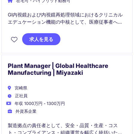
在宅可・ハイブリッド勤務可
GI内視鏡および内視鏡再処理領域におけるクリニカル
エデュケーション機能の中核として、医療従事者への
教育活動、KOLネットワーク構築、学会活動、市場開
発をリードしていただきます。教育戦略立案から販売
求人を見る
支援・市場形成までを担う、日本市場拡大のキーパー
ソンとなるポジションです。
Plant Manager | Global Healthcare
Manufacturing | Miyazaki
宮崎県
正社員
年収 1000万円 - 1300万円
外資系企業
製造拠点の責任者として、安全・品質・生産・コス
ト・コンプライアンス・組織運営を幅広く統括いただ