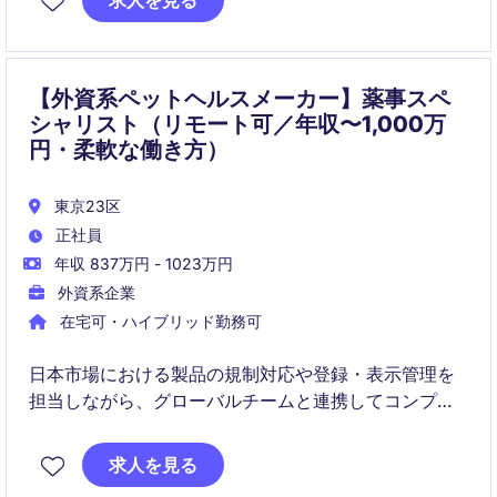
求人を見る
イエンティフィックリーダーとして、開発から上市ま
でをリードします。
【外資系ペットヘルスメーカー】薬事スペ
シャリスト（リモート可／年収〜1,000万
円・柔軟な働き方）
東京23区
正社員
年収 837万円 - 1023万円
外資系企業
在宅可・ハイブリッド勤務可
日本市場における製品の規制対応や登録・表示管理を
担当しながら、グローバルチームと連携してコンプラ
イアンスを推進いただくポジションです。製品ライフ
サイクル全体を通じた薬事業務に携わり、幅広い専門
求人を見る
性を身につけられます。