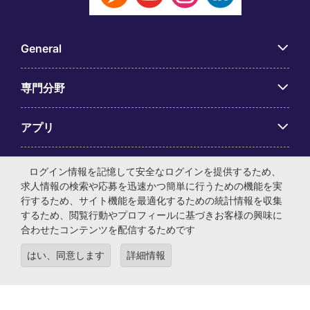
General
専門分野
アプリ
Employer Centre
ログイン情報を記憶して安全なログインを提供するため、
求人情報の検索や応募を迅速かつ簡単に行うための機能を実
行するため、サイト機能を最適化するための統計情報を収集
するため、閲覧行動やプロフィールに基づきお客様の興味に
合わせたコンテンツを配信するためです
© マイケル・ペイジ・インターナショナル・ジャパン株式会
はい、同意します
詳細情報
社 法人番号：0104-01-043253 本社所在地：〒105-0001 東
京都港区虎ノ門4-3-13 ヒューリック神谷町ビル6階 有料職業
紹介事業許可番号：13-ユ-040405 ／ 労働者派遣事業許可番
号：派13-300434